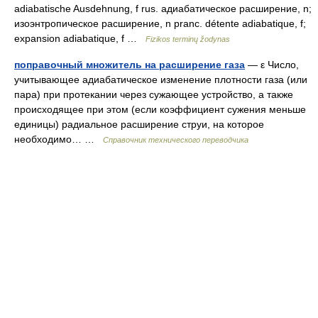
adiabatische Ausdehnung, f rus. адиабатическое расширение, n;
изоэнтропическое расширение, n pranc. détente adiabatique, f;
expansion adiabatique, f …
Fizikos terminų žodynas
поправочный множитель на расширение газа
— ε Число,
учитывающее адиабатическое изменение плотности газа (или
пара) при протекании через сужающее устройство, а также
происходящее при этом (если коэффициент сужения меньше
единицы) радиальное расширение струи, на которое
необходимо… …
Справочник технического переводчика