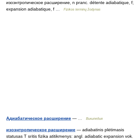
изоэнтропическое расширение, n pranc. détente adiabatique, f;
expansion adiabatique, f …
Fizikos terminų žodynas
Адиабатическое расширение
— …
Википедия
изоэнтропическое расширение
— adiabatinis plėtimasis
statusas T sritis fizika atitikmenys: angl. adiabatic expansion vok.