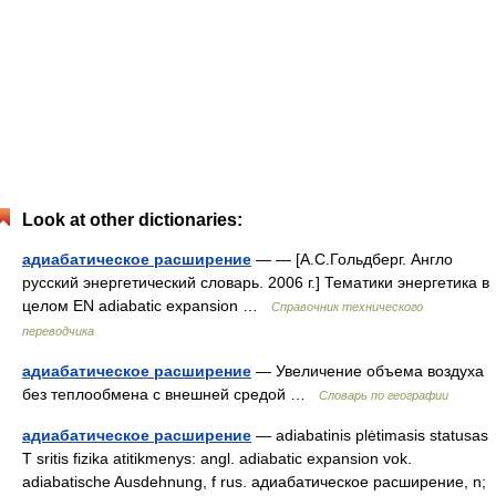
Look at other dictionaries:
адиабатическое расширение
— — [А.С.Гольдберг. Англо
русский энергетический словарь. 2006 г.] Тематики энергетика в
целом EN adiabatic expansion …
Справочник технического
переводчика
адиабатическое расширение
— Увеличение объема воздуха
без теплообмена с внешней средой …
Словарь по географии
адиабатическое расширение
— adiabatinis plėtimasis statusas
T sritis fizika atitikmenys: angl. adiabatic expansion vok.
adiabatische Ausdehnung, f rus. адиабатическое расширение, n;